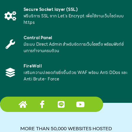
Secure Socket layer (SSL)
ฟรีบริการ SSL จาก Let’s Encrypt เพื่อใช้งานเว็บไซด์แบบ
https
Control Panel
มีระบบ Direct Admin สำหรับจัดการเว็บโฮสติ้ง พร้อมฟังก์ชั่
นการทำงานครบถ้วน
FireWall
เสริมความปลอดภัยยิ่งขึ้นด้วย WAF พร้อม Anti DDos และ
Anti Brute- Force
H
I
L
Y
o
c
i
o
m
o
n
u
e
n
e
t
MORE THAN 50,000 WEBSITES HOSTED