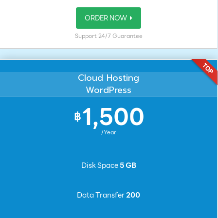
ORDER NOW
Support 24/7 Guarantee
Cloud Hosting
WordPress
1,500
฿
/Year
Disk Space
5 GB
Data Transfer
200