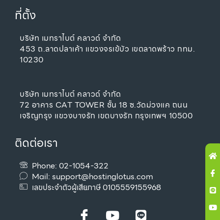
ที่ตั้ง
บริษัท เมทราไบต์ คลาวด์ จำกัด
453 ถ.ลาดปลาเค้า แขวงจรเข้บัว เขตลาดพร้าว กทม.
10230
บริษัท เมทราไบต์ คลาวด์ จำกัด
72 อาคาร CAT TOWER ชั้น 18 ซ.วัดม่วงแค ถนน
เจริญกรุง แขวงบางรัก เขตบางรัก กรุงเทพฯ 10500
ติดต่อเรา
H
Ic
Li
Y
A
fa
u
Phone: 02-1054-322
Mail:
support@hostinglotus.com
เลขประจำตัวผู้เสียภาษี 0105559155968
I
Y
L