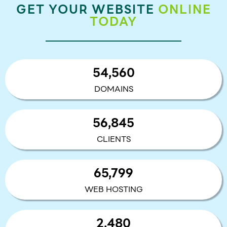
-
u
GET YOUR WEBSITE
ONLINE
f
b
TODAY
a
e
c
e
b
54,560
o
o
DOMAINS
k
56,845
CLIENTS
65,799
WEB HOSTING
2,480