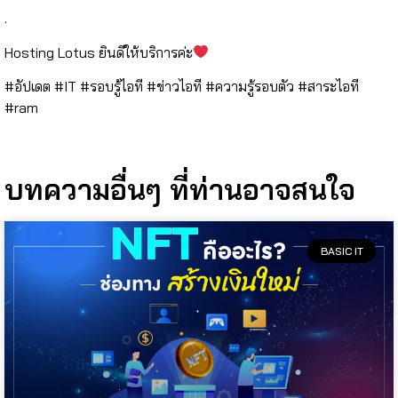
.
Hosting Lotus ยินดีให้บริการค่ะ
#อัปเดต #IT #รอบรู้ไอที #ข่าวไอที #ความรู้รอบตัว #สาระไอที
#ram
บทความอื่นๆ ที่ท่านอาจสนใจ
BASIC IT