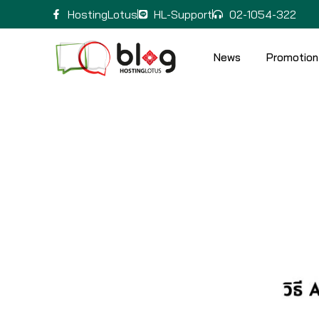
HostingLotus
HL-Support
02-1054-322
News
Promotion