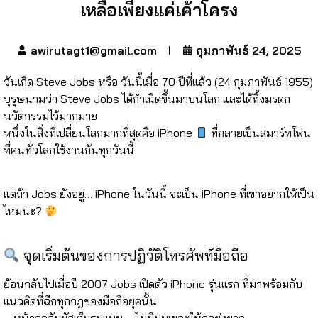
เหลือเพียงแค่เค้าโครง
awirutagt1@gmail.com
กุมภาพันธ์ 24, 2025
วันเกิด Steve Jobs หรือ วันนี้เมื่อ 70 ปีที่แล้ว (24 กุมภาพันธ์ 1955)
บุรุษนามว่า Steve Jobs ได้กำเนิดขึ้นมาบนโลก และได้ทิ้งมรดก
นวัตกรรมไว้มากมาย
หนึ่งในสิ่งที่เปลี่ยนโลกมากที่สุดคือ
iPhone
ที่กลายเป็นสมาร์ทโฟน
ที่คนทั่วโลกใช้งานกันทุกวันนี้
⠀⠀⠀⠀⠀
แต่ถ้า Jobs ยังอยู่…
iPhone ในวันนี้ จะเป็น iPhone ที่เขาอยากให้เป็น
ไหมนะ?
⠀⠀⠀⠀⠀
จุดเริ่มต้นของการปฏิวัติโทรศัพท์มือถือ
ย้อนกลับไปเมื่อปี
2007
Jobs เปิดตัว
iPhone รุ่นแรก
ที่มาพร้อมกับ
แนวคิดที่
ฉีกทุกกฎของมือถือยุคนั้น
–
หน้าจอสัมผัสเต็มรูปแบบ
– ไม่มีปุ่มเยอะให้กดยุ่งยาก