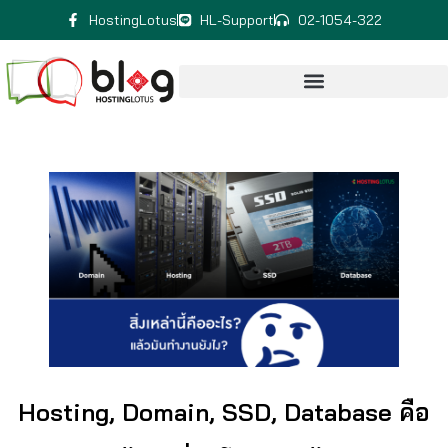
HostingLotus
HL-Support
02-1054-322
Hosting, Domain, SSD, Database คือ