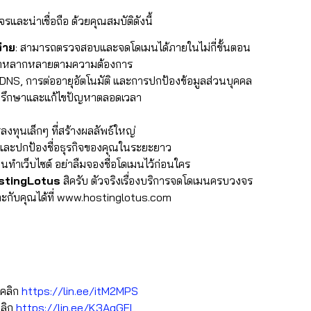
ละน่าเชื่อถือ ด้วยคุณสมบัติดังนี้
่าย
: สามารถตรวจสอบและจดโดเมนได้ภายในไม่กี่ขั้นตอน
ลือกหลากหลายตามความต้องการ
ค่า DNS, การต่ออายุอัตโนมัติ และการปกป้องข้อมูลส่วนบุคคล
ปรึกษาและแก้ไขปัญหาตลอดเวลา​
งทุนเล็กๆ ที่สร้างผลลัพธ์ใหญ่
ือ และปกป้องชื่อธุรกิจของคุณในระยะยาว
นทำเว็บไซต์ อย่าลืมจองชื่อโดเมนไว้ก่อนใคร
stingLotus
สิครับ ตัวจริงเรื่องบริการจดโดเมนครบวงจร
หมาะกับคุณได้ที่ www.hostinglotus.com
อคลิก
https://lin.ee/itM2MPS
คลิก
https://lin.ee/K3AgGFL