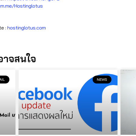
ย
m.me/Hostinglotus
te :
hostinglotus.com
นอาจสนใจ
AIL
NEWS