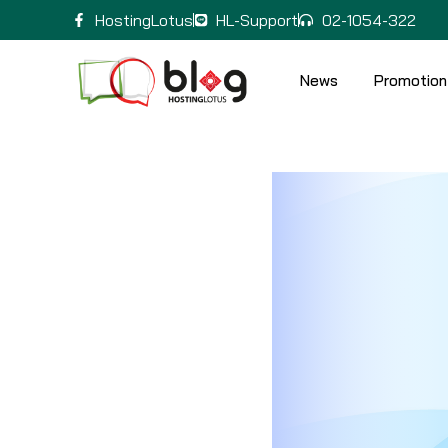
HostingLotus
HL-Support
02-1054-322
News
Promotion