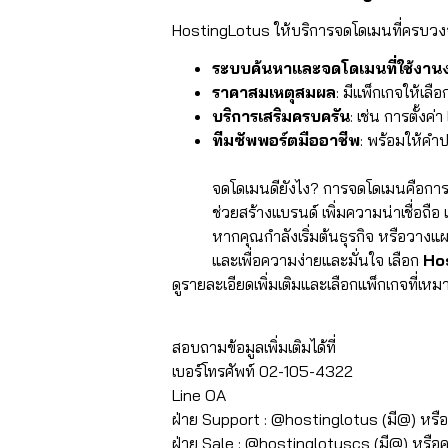
HostingLotus ให้บริการจดโดเมนที่ครบวงจรแ
ระบบค้นหาและจดโดเมนที่ใช้งานง
ราคาสมเหตุสมผล
: มีแพ็กเกจให้เ
บริการเสริมครบครัน
: เช่น การตั้ง
ทีมซัพพอร์ตมืออาชีพ
: พร้อมให้คำ
จดโดเมนดียังไง? การจดโดเมนคือการล
ช่วยสร้างแบรนด์ เพิ่มความน่าเชื่อถ
หากคุณกำลังเริ่มต้นธุรกิจ หรือวางแผ
และเพื่อความง่ายและมั่นใจ เลือก
Ho
ดูรายละเอียดเพิ่มเติมและเลือกแพ็กเกจที่เ
⠀⠀⠀⠀⠀
สอบถามข้อมูลเพิ่มเติมได้ที่
เบอร์โทรศัพท์ 02-105-4322
Line OA
ฝ่าย Support : @hostinglotus (มี@) หรื
ฝ่าย Sale : @hostinglotuscs (มี@) หรือ