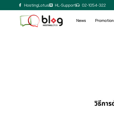
HostingLotus
HL-Support
02-1054-322
News
Promotion