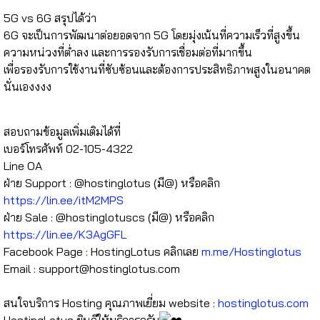
5G vs 6G สรุปได้ว่า
6G จะเป็นการพัฒนาต่อยอดจาก 5G โดยมุ่งเน้นที่ความเร็วที่สูงขึ้น
ความหน่วงที่ต่ำลง และการรองรับการเชื่อมต่อที่มากขึ้น
เพื่อรองรับการใช้งานที่ซับซ้อนและต้องการประสิทธิภาพสูงในอนาคต
นั่นเองงงง
⠀⠀⠀⠀⠀
สอบถามข้อมูลเพิ่มเติมได้ที่
เบอร์โทรศัพท์ 02-105-4322
Line OA
ฝ่าย Support : @hostinglotus (มี@) หรือคลิก
https://lin.ee/itM2MPS
ฝ่าย Sale : @hostinglotuscs (มี@) หรือคลิก
https://lin.ee/K3AgGFL
Facebook Page : HostingLotus คลิกเลย
m.me/Hostinglotus
Email :
support@hostinglotus.com
⠀⠀⠀⠀⠀
สนใจบริการ Hosting คุณภาพเยี่ยม website :
hostinglotus.com
HostingLotus ยินดีให้บริการครับ