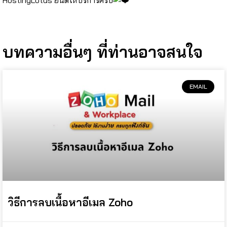
⠀⠀⠀⠀⠀
บทความอื่นๆ ที่ท่านอาจสนใจ
EMAIL
วิธีการลบเนื้อหาอีเมล Zoho