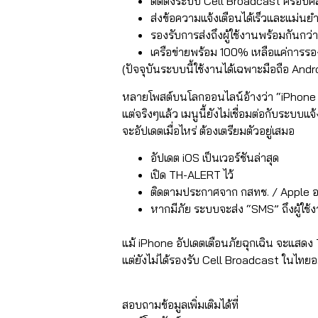
ติดตั้งระบบ Cell Broadcast ครอบคล
ส่งข้อความแจ้งเตือนได้เร็วและแม่นย
รองรับการส่งถึงผู้ใช้งานพร้อมกันกว่
เครือข่ายพร้อม 100% เหลือแค่การรองร
(ปัจจุบันระบบนี้ใช้งานได้
เฉพาะมือถือ Andr
หลายโพสต์บนโลกออนไลน์อ้างว่า “iPhone อ
แต่จริงๆแล้ว เมนูนี้ยัง
ไม่เชื่อมต่อกับระบบแจ
จะอัปเดตเมื่อไหร่ ต้องเตรียมตัวอยู่เสมอ
อัปเดต iOS เป็นเวอร์ชันล่าสุด
เปิด TH-ALERT ไว้
ติดตามประกาศจาก กสทช. / Apple อย่
หากมีภัย ระบบจะส่ง “SMS” ถึงผู้ใช้ง
แม้ iPhone อัปเดตเตือนภัยฉุกเฉิน จะแสดง 
แต่ยังไม่ได้รองรับ Cell Broadcast ในไทยอ
⠀⠀⠀⠀⠀
สอบถามข้อมูลเพิ่มเติมได้ที่