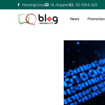
HostingLotus
HL-Support
02-1054-322
News
Promotion