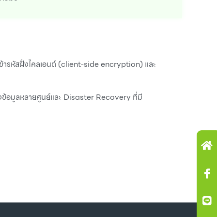
เข้ารหัสฝั่งไคลเอนต์ (client-side encryption) และ
องข้อมูลหลายศูนย์และ Disaster Recovery ที่มี
H
Ic
Li
Y
A
f
u