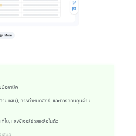
็นมืออาชีพ
ตามแผน), การกำหนดสิทธิ์, และการควบคุมผ่าน
ไข, และฟีเจอร์ช่วยเหลือในตัว
ังเสมอ