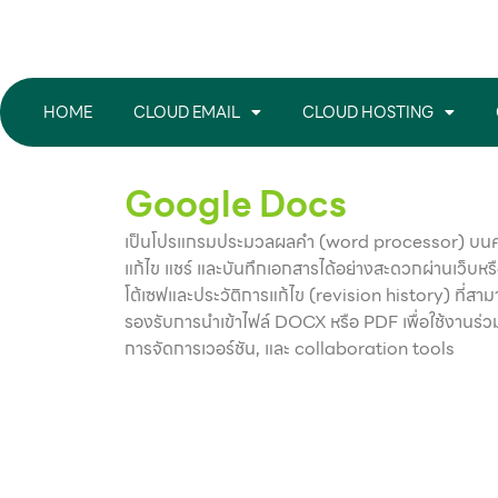
Skip
to
content
HOME
CLOUD EMAIL
CLOUD HOSTING
Google Docs
เป็นโปรแกรมประมวลผลคำ (word processor) บนคลาวด
แก้ไข แชร์ และบันทึกเอกสารได้อย่างสะดวกผ่านเว็บหร
โต้เซฟและประวัติการแก้ไข (revision history) ที่สาม
รองรับการนำเข้าไฟล์ DOCX หรือ PDF เพื่อใช้งานร่วม
การจัดการเวอร์ชัน, และ collaboration tools