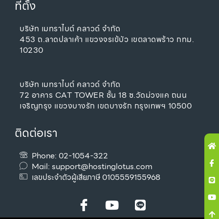
ที่ตั้ง
บริษัท เมทราไบต์ คลาวด์ จำกัด
453 ถ.ลาดปลาเค้า แขวงจรเข้บัว เขตลาดพร้าว กทม.
10230
บริษัท เมทราไบต์ คลาวด์ จำกัด
72 อาคาร CAT TOWER ชั้น 18 ซ.วัดม่วงแค ถนน
เจริญกรุง แขวงบางรัก เขตบางรัก กรุงเทพฯ 10500
ติดต่อเรา
H
Ic
Li
Y
A
fa
u
Phone: 02-1054-322
Mail:
support@hostinglotus.com
เลขประจำตัวผู้เสียภาษี 0105559155968
I
Y
L
c
o
i