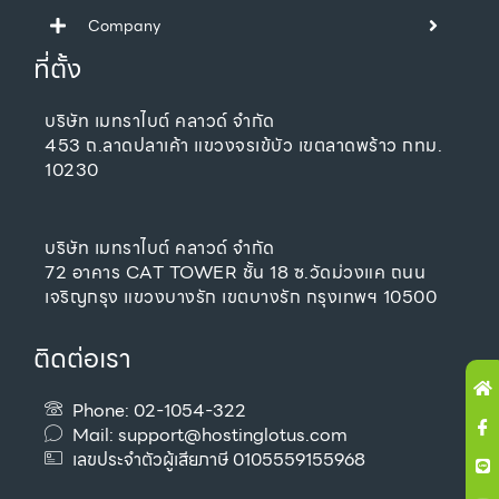
Company
ที่ตั้ง
บริษัท เมทราไบต์ คลาวด์ จำกัด
453 ถ.ลาดปลาเค้า แขวงจรเข้บัว เขตลาดพร้าว กทม.
10230
บริษัท เมทราไบต์ คลาวด์ จำกัด
72 อาคาร CAT TOWER ชั้น 18 ซ.วัดม่วงแค ถนน
เจริญกรุง แขวงบางรัก เขตบางรัก กรุงเทพฯ 10500
ติดต่อเรา
H
Ic
Li
Y
A
fa
u
Phone: 02-1054-322
Mail:
support@hostinglotus.com
เลขประจำตัวผู้เสียภาษี 0105559155968