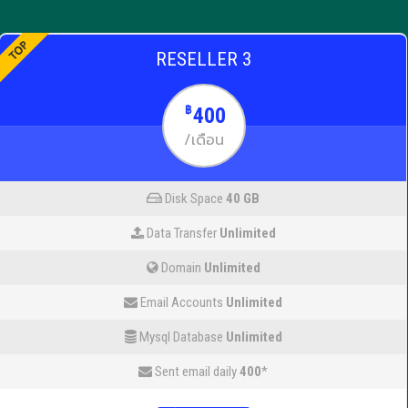
RESELLER 3
400
฿
/เดือน
Disk Space
40 GB
Data Transfer
Unlimited
Domain
Unlimited
Email Accounts
Unlimited
Mysql Database
Unlimited
Sent email daily
400
*