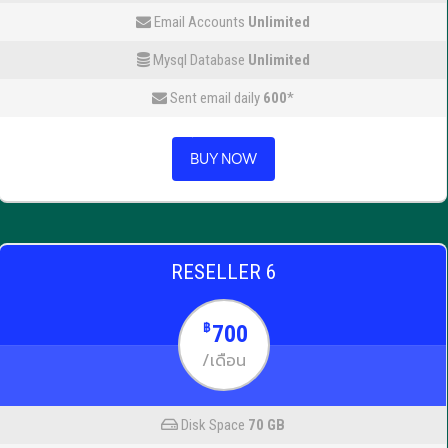
Email Accounts
Unlimited
Mysql Database
Unlimited
Sent email daily
600
*
BUY NOW
RESELLER 6
700
฿
/เดือน
Disk Space
70 GB