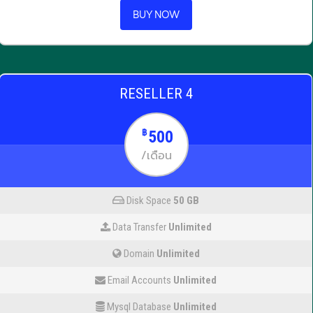
BUY NOW
RESELLER 4
500
฿
/เดือน
Disk Space
50 GB
Data Transfer
Unlimited
Domain
Unlimited
Email Accounts
Unlimited
Mysql Database
Unlimited