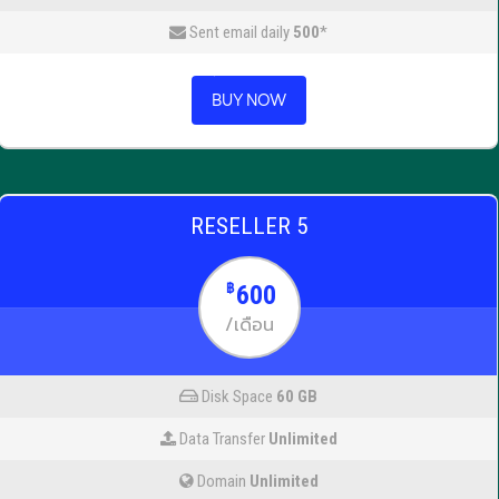
Sent email daily
500
*
BUY NOW
RESELLER 5
600
฿
/เดือน
Disk Space
60 GB
Data Transfer
Unlimited
Domain
Unlimited