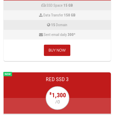
SSD Space
15 GB
Data Transfer
150 GB
15
Domain
Sent email daily
300
*
BUY NOW
RED SSD 3
1,300
฿
/ปี