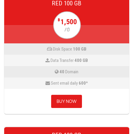
RED 100 GB
1,500
฿
/ปี
Disk Space
100 GB
Data Transfer
400 GB
40
Domain
Sent email daily
600
*
BUY NOW