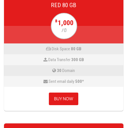
RED 80 GB
1,000
฿
/ปี
Disk Space
80 GB
Data Transfer
300 GB
30
Domain
Sent email daily
500
*
BUY NOW