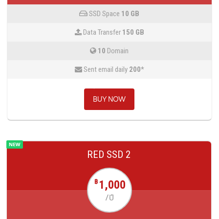
SSD Space
10 GB
Data Transfer
150 GB
10
Domain
Sent email daily
200
*
BUY NOW
RED SSD 2
1,000
฿
/ปี