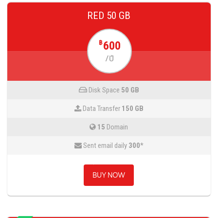
RED 50 GB
600
฿
/ปี
Disk Space
50 GB
Data Transfer
150 GB
15
Domain
Sent email daily
300
*
BUY NOW