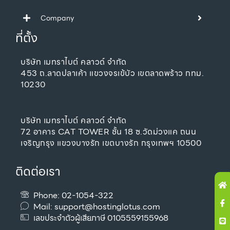
Company
ที่ตั้ง
บริษัท เมทราไบต์ คลาวด์ จำกัด
453 ถ.ลาดปลาเค้า แขวงจรเข้บัว เขตลาดพร้าว กทม.
10230
บริษัท เมทราไบต์ คลาวด์ จำกัด
72 อาคาร CAT TOWER ชั้น 18 ซ.วัดม่วงแค ถนน
เจริญกรุง แขวงบางรัก เขตบางรัก กรุงเทพฯ 10500
ติดต่อเรา
H
Ic
Li
Y
A
fa
u
Phone: 02-1054-322
Mail:
support@hostinglotus.com
เลขประจำตัวผู้เสียภาษี 0105559155968