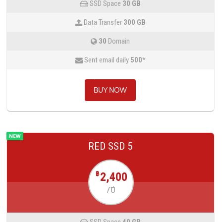
SSD Space
30 GB
Data Transfer
300 GB
30
Domain
Sent email daily
500
*
BUY NOW
RED SSD 5
2,400
฿
/ปี