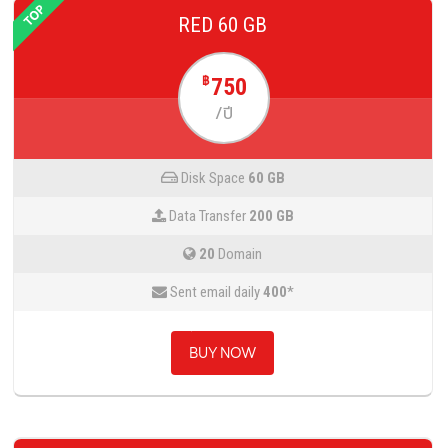
RED 60 GB
750
฿
/ปี
Disk Space
60 GB
Data Transfer
200 GB
20
Domain
Sent email daily
400
*
BUY NOW