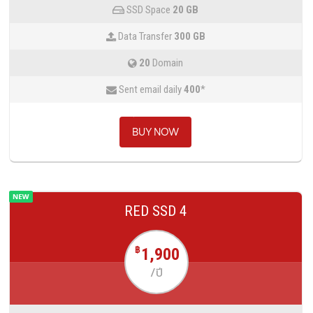
SSD Space
20 GB
Data Transfer
300 GB
20
Domain
Sent email daily
400
*
BUY NOW
RED SSD 4
1,900
฿
/ปี