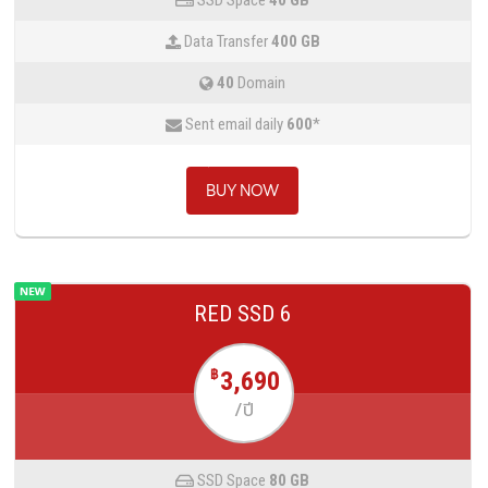
SSD Space
40 GB
Data Transfer
400 GB
40
Domain
Sent email daily
600
*
BUY NOW
RED SSD 6
3,690
฿
/ปี
SSD Space
80 GB